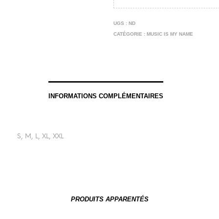
UGS :
ND
CATÉGORIE :
MUSIC IS MY NAME
INFORMATIONS COMPLÉMENTAIRES
S, M, L, XL, XXL
PRODUITS APPARENTÉS