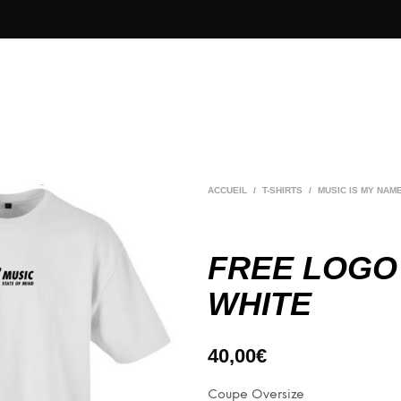
ACCUEIL
/
T-SHIRTS
/
MUSIC IS MY NAM
FREE LOGO
WHITE
40,00
€
Coupe Oversize