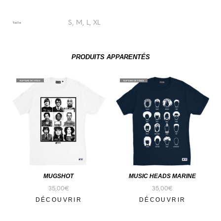
S, M, L, XL
Taille
PRODUITS APPARENTÉS
RUPTURE DE STOCK
RUPTURE DE STOCK
MUGSHOT
MUSIC HEADS MARINE
35,00
€
35,00
€
DÉCOUVRIR
DÉCOUVRIR